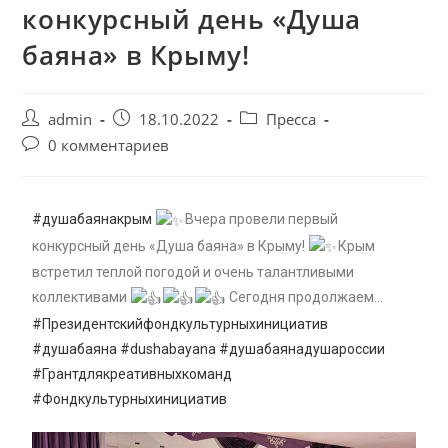
конкурсный день «Душа
баяна» в Крыму!
admin
18.10.2022
Пресса
0 комментариев
#душабаянакрым
Вчера провели первый
конкурсный день «Душа баяна» в Крыму!
Крым
встретил теплой погодой и очень талантливыми
коллективами
Сегодня продолжаем…
#Президентскийфондкультурныхинициатив
#душабаяна
#dushabayana
#душабаянадушароссии
#Грантдлякреативныхкоманд
#Фондкультурныхинициатив