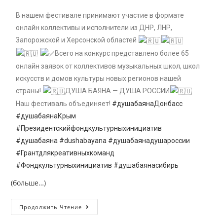
В нашем фестивале принимают участие в формате
онлайн коллективы и исполнители из ДНР, ЛНР,
Запорожской и Херсонской областей
Всего на конкурс представлено более 65
онлайн заявок от коллективов музыкальных школ, школ
искусств и домов культуры новых регионов нашей
страны!
ДУША БАЯНА — ДУША РОССИИ
Наш фестиваль объединяет!
#душабаянаДонбасс
#душабаянаКрым
#Президентскийфондкультурныхинициатив
#душабаяна
#dushabayana
#душабаянадушароссии
#Грантдлякреативныхкоманд
#Фондкультурныхинициатив
#душабаянасибирь
(больше…)
Продолжить Чтение