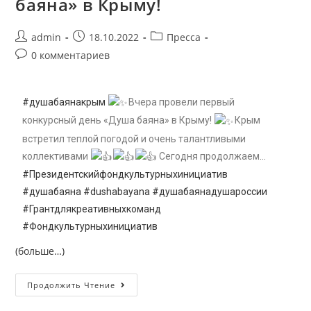
баяна» в Крыму!
admin
18.10.2022
Пресса
0 комментариев
#душабаянакрым
Вчера провели первый
конкурсный день «Душа баяна» в Крыму!
Крым
встретил теплой погодой и очень талантливыми
коллективами
Сегодня продолжаем…
#Президентскийфондкультурныхинициатив
#душабаяна
#dushabayana
#душабаянадушароссии
#Грантдлякреативныхкоманд
#Фондкультурныхинициатив
(больше…)
Продолжить Чтение