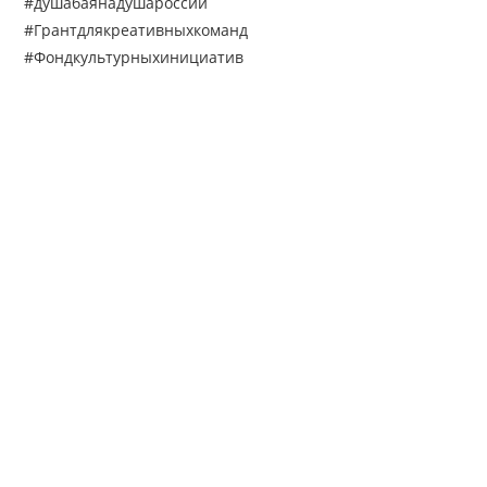
#душабаянадушароссии
#Грантдлякреативныхкоманд
#Фондкультурныхинициатив