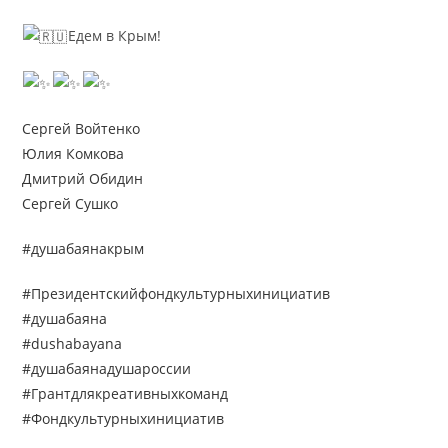
Едем в Крым!
Сергей Войтенко
Юлия Комкова
Дмитрий Обидин
Сергей Сушко
#душабаянакрым
#Президентскийфондкультурныхинициатив
#душабаяна
#dushabayana
#душабаянадушароссии
#Грантдлякреативныхкоманд
#Фондкультурныхинициатив