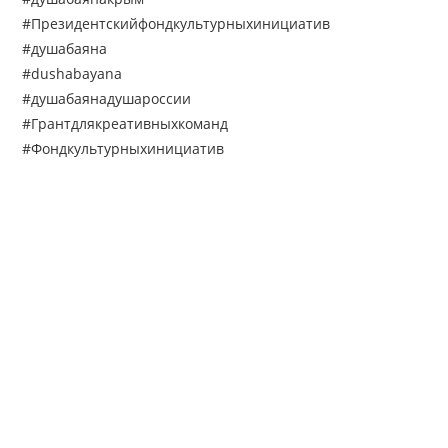
#Президентскийфондкультурныхинициатив
#душабаяна
#dushabayana
#душабаянадушароссии
#Грантдлякреативныхкоманд
#Фондкультурныхинициатив