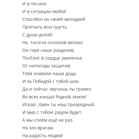
И в печали
И в ситуации любой
Способен он своей мелодией
Прогнать всю грусть
С души долой!
На тысячи осколков мелких
Он горе наше разделив,
ПосЕлит в сердце умиленье
От непогоды защитив.
Тебя знавали наши деды
И за Победой с тобой шли.
Да и сейчас звучишь ты громко
Во всех концах Родной земли!
Играй , баян ты наш трехрядный,
И мир с тобою рядом будет.
А мы споём ещё не раз
На зло врагам,
На радость людям!