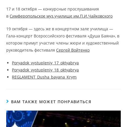
17 и 18 октября — конкурсные прослушивания
в
Симферопольское муз.училище им.П.И.Чайковского
19 октября — здесь же в концертном зале училища —
Гала-концерт Всероссийского фестиваля «Душа Баяна», в
котором примут участие члены жюри и художественный
руководитель фестиваля
Сергей Войтенко
Poryadok_vystupleniy_17_oktyabrya
Poryadok_vystupleniy_18_oktyabrya
REGLAMENT_Dusha_bayana_Krym
ВАМ ТАКЖЕ МОЖЕТ ПОНРАВИТЬСЯ