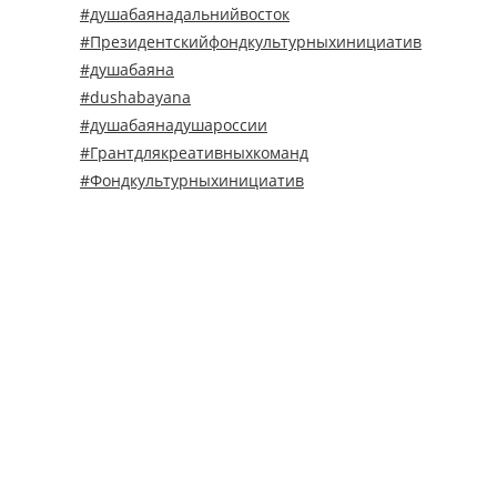
#душабаянадальнийвосток
#Президентскийфондкультурныхинициатив
#душабаяна
#dushabayana
#душабаянадушароссии
#Грантдлякреативныхкоманд
#Фондкультурныхинициатив