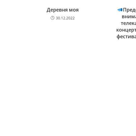
Деревня моя
Пред
вним
30.12.2022
телека
концерт
фестива