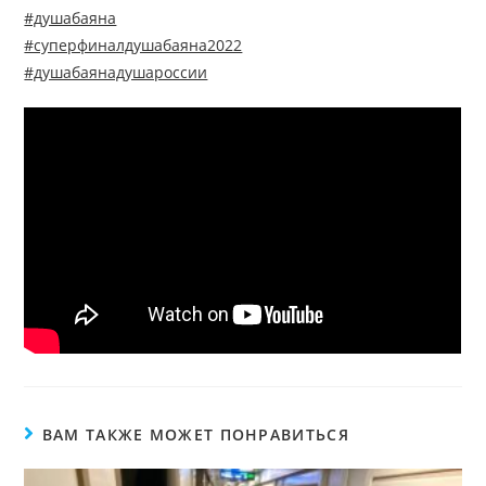
#душабаяна
#суперфиналдушабаяна2022
#душабаянадушароссии
ВАМ ТАКЖЕ МОЖЕТ ПОНРАВИТЬСЯ