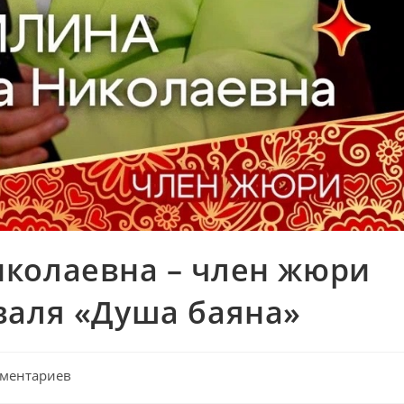
колаевна – член жюри
валя «Душа баяна»
мментариев