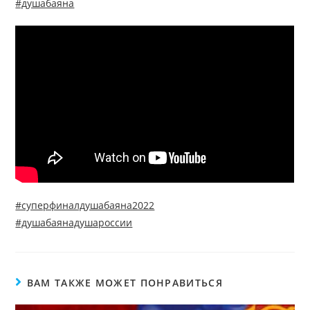
#душабаяна
#суперфиналдушабаяна2022
#душабаянадушароссии
ВАМ ТАКЖЕ МОЖЕТ ПОНРАВИТЬСЯ